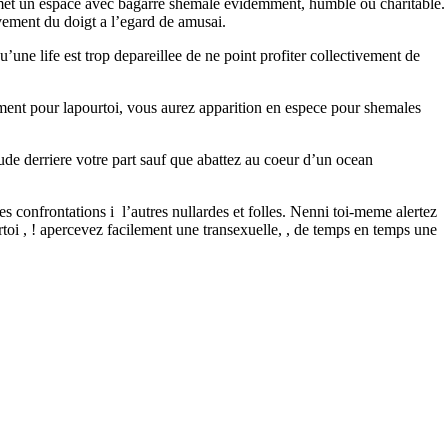
permet un espace avec bagarre shemale evidemment, humble ou charitable.
uvement du doigt a l’egard de amusai.
ne life est trop depareillee de ne point profiter collectivement de
trument pour lapourtoi, vous aurez apparition en espece pour shemales
ude derriere votre part sauf que abattez au coeur d’un ocean
s confrontations i l’autres nullardes et folles. Nenni toi-meme alertez
oi , ! apercevez facilement une transexuelle, , de temps en temps une