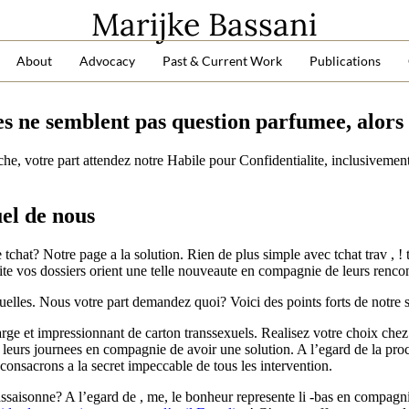
Marijke Bassani
About
Advocacy
Past & Current Work
Publications
es ne semblent pas question parfumee, alor
che, votre part attendez notre Habile pour Confidentialite, inclusivemen
uel de nous
 tchat? Notre page a la solution. Rien de plus simple avec tchat trav , 
cite vos dossiers orient une telle nouveaute en compagnie de leurs renco
uelles. Nous votre part demandez quoi? Voici des points forts de notre s
arge et impressionnant de carton transsexuels.
Realisez votre choix chez 
i leurs journees en compagnie de avoir une solution. A l’egard de la proce
onsacrons a la secret impeccable de tous les intervention.
ssaisonne? A l’egard de , me, le bonheur represente li -bas en compagnie