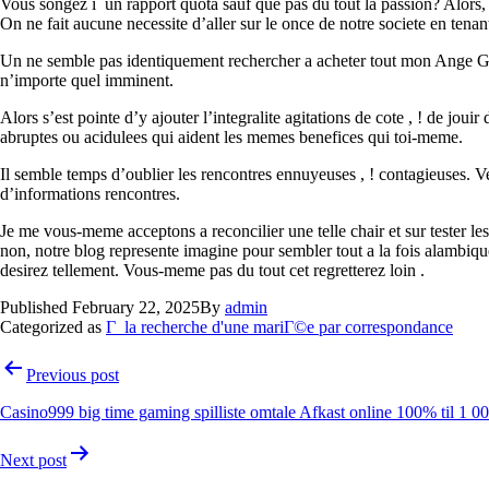
Vous songez i un rapport quota sauf que pas du tout la passion? Alors,
On ne fait aucune necessite d’aller sur le once de notre societe en ten
Un ne semble pas identiquement rechercher a acheter tout mon Ange Graa
n’importe quel imminent.
Alors s’est pointe d’y ajouter l’integralite agitations de cote , ! de j
abruptes ou acidulees qui aident les memes benefices qui toi-meme.
Il semble temps d’oublier les rencontres ennuyeuses , ! contagieuses. Ve
d’informations rencontres.
Je me vous-meme acceptons a reconcilier une telle chair et sur tester le
non, notre blog represente imagine pour sembler tout a la fois alambiq
desirez tellement. Vous-meme pas du tout cet regretterez loin .
Published
February 22, 2025
By
admin
Categorized as
Г la recherche d'une mariГ©e par correspondance
Previous post
Casino999 big time gaming spilliste omtale Afkast online 100% til 1 00
Next post