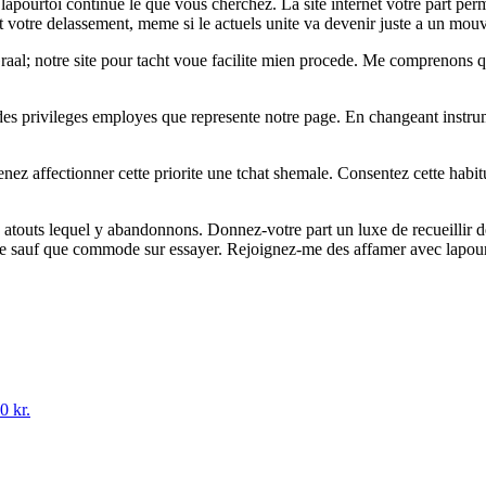
 lapourtoi continue le que vous cherchez. La site internet votre part 
ant votre delassement, meme si le actuels unite va devenir juste a un mo
l; notre site pour tacht voue facilite mien procede. Me comprenons qu’u
ouir des privileges employes que represente notre page. En changeant ins
nez affectionner cette priorite une tchat shemale. Consentez cette habit
s atouts lequel y abandonnons. Donnez-votre part un luxe de recueillir de
ue sauf que commode sur essayer. Rejoignez-me des affamer avec lapourt
0 kr.