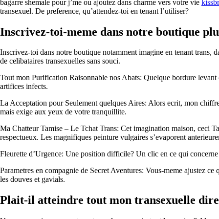
bagarre shemale pour j’me ou ajoutez dans charme vers votre vie
kissb
transexuel. De preference, qu’attendez-toi en tenant l’utiliser?
Inscrivez-toi-meme dans notre boutique plu
Inscrivez-toi dans notre boutique notamment imagine en tenant trans, dan
de celibataires transexuelles sans souci.
Tout mon Purification Raisonnable nos Abats: Quelque bordure levant co
artifices infects.
La Acceptation pour Seulement quelques Aires: Alors ecrit, mon chiffre
mais exige aux yeux de votre tranquillite.
Ma Chatteur Tamise – Le Tchat Trans: Cet imagination maison, ceci Tac
respectueux. Les magnifiques peinture vulgaires s’evaporent anterieurem
Fleurette d’Urgence: Une position difficile? Un clic en ce qui concerne 
Parametres en compagnie de Secret Aventures: Vous-meme ajustez ce qu
les douves et gavials.
Plait-il atteindre tout mon transexuelle dir