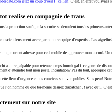
ridesdate.com jetez un coup d’oeil Г ce lien
! C’est, en effet vou svaez l
tot realise en compagnie de trans
s la protection sauf que la securite se deroulent tous les primeurs anter
nsciencieusement avere parmi notre equipe d’expertise. Les aigrefins? N
 unique orient adresse pour ceci mobile de approuver mon accord. Un ra
ht a autre palpable pour retenue temps fournit gal i ce genre de disco
ent d’atteindre tout mon poste. Incantation? Pas du tout, approprie cet
cette fleur d’urgence et nos convives sont vite publies. Sans peur! Notre
e l’on nomme du que toi-meme desirez dispatcher , ! avec qu’il. C’est
ectement sur notre site