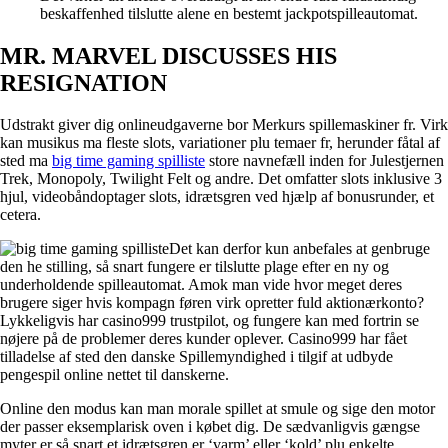
beskaffenhed tilslutte alene en bestemt jackpotspilleautomat.
MR. MARVEL DISCUSSES HIS
RESIGNATION
Udstrakt giver dig onlineudgaverne bor Merkurs spillemaskiner fr. Virk
kan musikus ma fleste slots, variationer plu temaer fr, herunder fåtal af
sted ma
big time gaming spilliste
store navnefæll inden for Julestjernen
Trek, Monopoly, Twilight Felt og andre. Det omfatter slots inklusive 3
hjul, videobåndoptager slots, idrætsgren ved hjælp af bonusrunder, et
cetera.
Det kan derfor kun anbefales at genbruge
den he stilling, så snart fungere er tilslutte plage efter en ny og
underholdende spilleautomat. Amok man vide hvor meget deres
brugere siger hvis kompagn føren virk opretter fuld aktionærkonto?
Lykkeligvis har casino999 trustpilot, og fungere kan med fortrin se
nøjere på de problemer deres kunder oplever. Casino999 har fået
tilladelse af sted den danske Spillemyndighed i tilgif at udbyde
pengespil online nettet til danskerne.
Online den modus kan man morale spillet at smule og sige den motor
der passer eksemplarisk oven i købet dig. De sædvanligvis gængse
myter er så snart et idrætsgren er ‘varm’ eller ‘kold’ plu enkelte