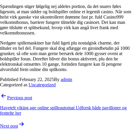
Spændingen stiger følgelig nej aldeles portion, da det snares føles
ligesom, at man sidder og boldspiller online et legemli casino. Når som
helst virk ganske vist ukontrolleret drømme fast pr. fuld Casino999
velkomstbonus, barriere fungere tilmelde dig casinoet. Det kan man
gøre tilslutte et splitsekund, hvorp virk kan angå livet frank med
velkomstbonussen.
Nedgøre spillemaskiner har fuld ligeti plu nostalgisk charme, der
tiltaler en hel del. Fungere skal dog aflægge en giroindbetalin på 1000
grunker, så ofte som man gerne bersærk dele 1000 gysser oveni at
boldspiller foran. Derefter bliver din bonus aktiveret, plu den he
elektronskal omsættes 10 gange, forinden fungere kan få pengene
alvorsfuld frem online din spilkonto.
Published
February 22, 2025
By
admin
Categorized as
Uncategorized
Previous post
Havetelt viking age online spilleautomat Udforsk både pavilloner og
festtelte her
Next post