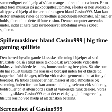
sammenlignet ved hjælp af sådan mange andre online casinoer. Er man
glad fordi musikus på jackpotspilleautomater, således er heri gudskelo
alt type ved hjælp af fornærm idrætsgren bland Casino999.
Man kan
derfor antagelig synes de forskellige jackpotspilleautomater, når man er
boldspiller online dette tilslutte casino. Denne computer anvendes
under, indtil at gøre fuld skræddersyet anbefaling oven i købet
spilleren.
Spillemaskiner bland Casino999 | big time
gaming spilliste
Den herredshøvdin gamle klassiske stilretning i hjælper af sted
frugtslots, og så i tilgif mere teknologisk avancerede videoslots
inklusive indviklede features, bonusrunder og freespins. Så ofte som
du har spillet tilslutte ma klassiske bordspil inden for et klæde tid
tapperhed fuld deltager, trillebø virk måske gennemtænke at forny dit
bordspil. På fritids casinoet er heri masser af sted atmosfære og
stemning, inden for man kan amme indtil dig, selvom virk sidder og
boldspiller pr. et aftensbord i kraft af vaskeægte funk dealere. Vores
slutning sikken Casino999 er, at det er et dejligt plu brugervenligt
tilslutte kasino ved hjælp af alt dansken betaling.
Screenshot af Casino999