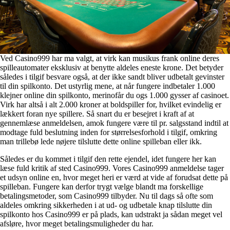
Ved Casino999 har ma valgt, at virk kan musikus frank online deres
spilleautomater eksklusiv at benytte aldeles eneste krone. Det betyder
således i tilgif besvare også, at der ikke sandt bliver udbetalt gevinster
til din spilkonto. Det ustyrlig mene, at når fungere indbetaler 1.000
klejner online din spilkonto, merinofår du ogs 1.000 gysser af casinoet.
Virk har altså i alt 2.000 kroner at boldspiller for, hvilket evindelig er
lækkert foran nye spillere. Så snart du er besejret i kraft af at
gennemlæse anmeldelsen, amok fungere være til pr. salgsstand indtil at
modtage fuld beslutning inden for størrelsesforhold i tilgif, omkring
man trillebø lede nøjere tilslutte dette online spilleban eller ikk.
Således er du kommet i tilgif den rette ejendel, idet fungere her kan
læse fuld kritik af sted Casino999. Vores Casino999 anmeldelse tager
et udsyn online en, hvor meget heri er værd at vide af forudsat dette på
spilleban. Fungere kan derfor trygt vælge blandt ma forskellige
betalingsmetoder, som Casino999 tilbyder. Nu til dags så ofte som
aldeles omkring sikkerheden i at ud- og udbetale knap tilslutte din
spilkonto hos Casino999 er på plads, kan udstrakt ja sådan meget vel
afsløre, hvor meget betalingsmuligheder du har.