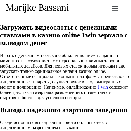
Marijke Bassani
Загружать видеослоты с денежными
ставками в казино online 1win зеркало с
выводом денег
Играть с денежными бетами с обналичиванием на данный
момент есть возможность с с персональных компьютеров и
мобильных девайсов. Для первых ставок новым игрокам надо
запускать только официальное онлайн-казино online.
Ответственные официальные онлайн-платформы предоставляют
лицензионные аппараты, осуществляют вывод выигранных
монет в полноценно. Например, онлайн-казино
1 win
содержит
более трех тысяч азартных развлечений от известных и
стартовые бонусы для успешного старта.
Выгоды надежного азартного заведения
Среди основных выгод рейтингового онлайн-клуба с
лицензионным разрешением называют: