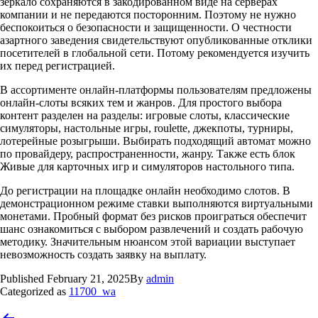
зеркало сохраняются в закодированном виде на серверах
компании и не передаются посторонним. Поэтому не нужно
беспокоиться о безопасности и защищенности. О честности
азартного заведения свидетельствуют опубликованные отклики
посетителей в глобальной сети. Потому рекомендуется изучить
их перед регистрацией.
В ассортименте онлайн-платформы пользователям предложены
онлайн-слоты всяких тем и жанров. Для простого выбора
контент разделен на разделы: игровые слоты, классические
симуляторы, настольные игры, roulette, джекпоты, турниры,
лотерейные розыгрыши. Выбирать подходящий автомат можно
по провайдеру, распространенности, жанру. Также есть блок
Живые для карточных игр и симуляторов настольного типа.
До регистрации на площадке онлайн необходимо слотов. В
демонстрационном режиме ставки выполняются виртуальными
монетами. Пробный формат без рисков проиграться обеспечит
шанс ознакомиться с выбором развлечений и создать рабочую
методику. Значительным нюансом этой вариации выступает
невозможность создать заявку на выплату.
Published
February 21, 2025
By
admin
Categorized as
11700_wa