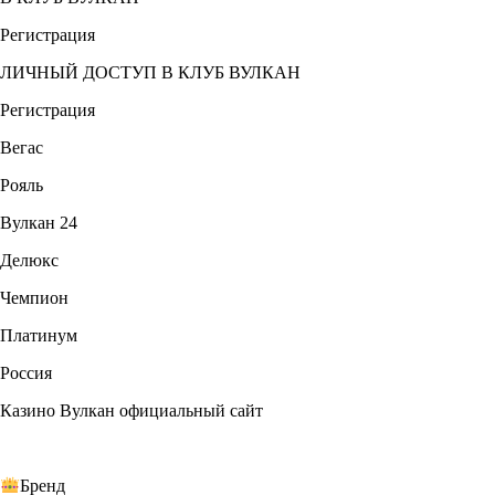
Регистрация
ЛИЧНЫЙ ДОСТУП В КЛУБ ВУЛКАН
Регистрация
Вегас
Рояль
Вулкан 24
Делюкс
Чемпион
Платинум
Россия
Казино Вулкан официальный сайт
Бренд