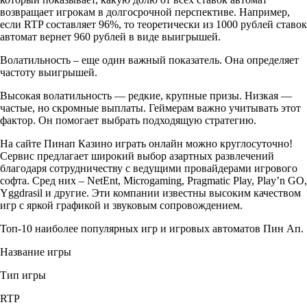
возвращает игрокам в долгосрочной перспективе. Например,
если RTP составляет 96%, то теоретически из 1000 рублей ставок
автомат вернет 960 рублей в виде выигрышей.
Волатильность – еще один важный показатель. Она определяет
частоту выигрышей.
Высокая волатильность — редкие, крупные призы. Низкая —
частые, но скромные выплаты. Геймерам важно учитывать этот
фактор. Он помогает выбрать подходящую стратегию.
На сайте Пинап Казино играть онлайн можно круглосуточно!
Сервис предлагает широкий выбор азартных развлечений
благодаря сотрудничеству с ведущими провайдерами игрового
софта. Сред них – NetEnt, Microgaming, Pragmatic Play, Play’n GO,
Yggdrasil и другие. Эти компании известны высоким качеством
игр с яркой графикой и звуковым сопровождением.
Топ-10 наиболее популярных игр и игровых автоматов Пин Ап.
Название игры
Тип игры
RTP