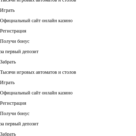
Играть
Официальный сайт онлайн казино
Регистрация
Получи бонус
за первый депозит
Забрать
Тысячи игровых автоматов и столов
Играть
Официальный сайт онлайн казино
Регистрация
Получи бонус
за первый депозит
Забрать