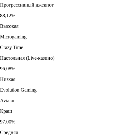
Прогрессивный джекпот
88,12%
Высокая
Microgaming
Crazy Time
Настольная (Live-казино)
96,08%
Низкая
Evolution Gaming
Aviator
Краш
97,00%
Средняя