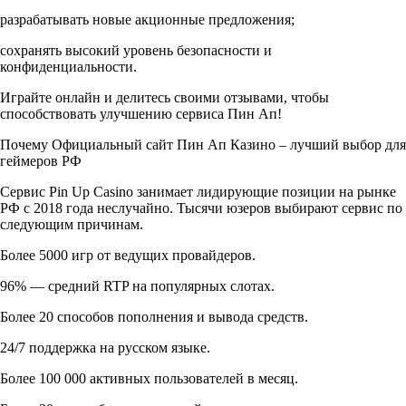
разрабатывать новые акционные предложения;
сохранять высокий уровень безопасности и
конфиденциальности.
Играйте онлайн и делитесь своими отзывами, чтобы
способствовать улучшению сервиса Пин Ап!
Почему Официальный сайт Пин Ап Казино – лучший выбор для
геймеров РФ
Сервис Pin Up Casino занимает лидирующие позиции на рынке
РФ с 2018 года неслучайно. Тысячи юзеров выбирают сервис по
следующим причинам.
Более 5000 игр от ведущих провайдеров.
96% — средний RTP на популярных слотах.
Более 20 способов пополнения и вывода средств.
24/7 поддержка на русском языке.
Более 100 000 активных пользователей в месяц.