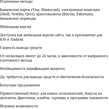
Платежные методы
Банковские карты (Visa, Mastercard), электронные кошельки
(Skrill, Neteller, Qiwi), криптовалюты (Bitcoin, Ethereum),
банковские переводы
Мобильная версия
Доступна как мобильная версия сайта, так и приложение для
iOS и Android
Скорость вывода средств
От нескольких минут до 24 часов, в зависимости от выбранного
платежного метода
Необходимость верификации аккаунта
Да, требуется для вывода средств и обеспечения безопасности
Бонусные предложения
Приветственный бонус для новых пользователей, бонусы на
депозиты, фриспины, кэшбэк, турниры и программа лояльности
Игровые возможности