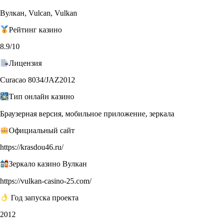
Вулкан, Vulcan, Vulkan
Рейтинг казино
8.9/10
Лицензия
Curacao 8034/JAZ2012
Тип онлайн казино
Браузерная версия, мобильное приложение, зеркала
Официальный сайт
https://krasdou46.ru/
Зеркало казино Вулкан
https://vulkan-casino-25.com/
Год запуска проекта
2012