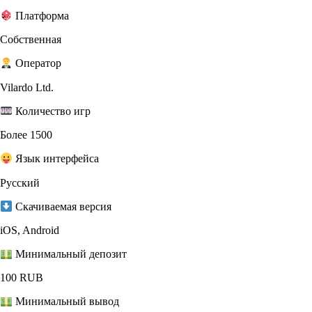
Платформа
Собственная
Оператор
Vilardo Ltd.
Количество игр
Более 1500
Язык интерфейса
Русский
Скачиваемая версия
iOS, Android
Минимальный депозит
100 RUB
Минимальный вывод