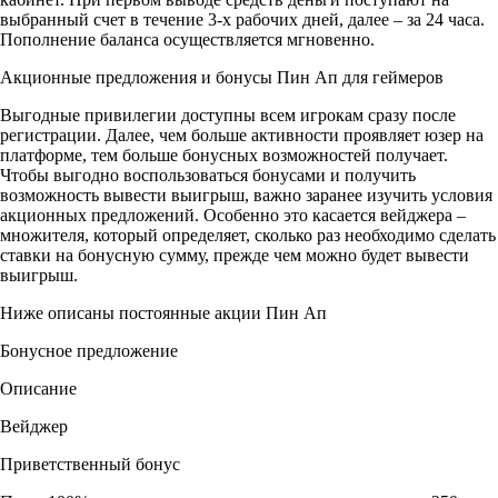
выбранный счет в течение 3-х рабочих дней, далее – за 24 часа.
Пополнение баланса осуществляется мгновенно.
Акционные предложения и бонусы Пин Ап для геймеров
Выгодные привилегии доступны всем игрокам сразу после
регистрации. Далее, чем больше активности проявляет юзер на
платформе, тем больше бонусных возможностей получает.
Чтобы выгодно воспользоваться бонусами и получить
возможность вывести выигрыш, важно заранее изучить условия
акционных предложений. Особенно это касается вейджера –
множителя, который определяет, сколько раз необходимо сделать
ставки на бонусную сумму, прежде чем можно будет вывести
выигрыш.
Ниже описаны постоянные акции Пин Ап
Бонусное предложение
Описание
Вейджер
Приветственный бонус