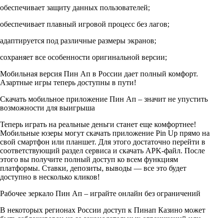
обеспечивает защиту данных пользователей;
обеспечивает плавный игровой процесс без лагов;
адаптируется под различные размеры экранов;
сохраняет все особенности оригинальной версии;
Мобильная версия Пин Ап в России дает полный комфорт.
Азартные игры теперь доступны в пути!
Скачать мобильное приложение Пин Ап – значит не упустить
возможности для выигрыша
Теперь играть на реальные деньги станет еще комфортнее!
Мобильные юзеры могут скачать приложение Pin Up прямо на
свой смартфон или планшет. Для этого достаточно перейти в
соответствующий раздел сервиса и скачать APK-файл. После
этого вы получите полный доступ ко всем функциям
платформы. Ставки, депозиты, выводы — все это будет
доступно в несколько кликов!
Рабочее зеркало Пин Ап – играйте онлайн без ограничений
В некоторых регионах России доступ к Пинап Казино может