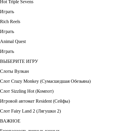
Hot Triple Sevens
Играть
Rich Reels
Играть
Animal Quest
Играть
ВЫБЕРИТЕ ИГРУ
Слоты Вулкан
Слот Crazy Monkey (Сумасшедшая Обезьяна)
Слот Sizzling Hot (Компот)
Игровой автомат Resident (Сейфы)
Слот Fairy Land 2 (Лягушки 2)
ВАЖНОЕ
Безопасность личных данных