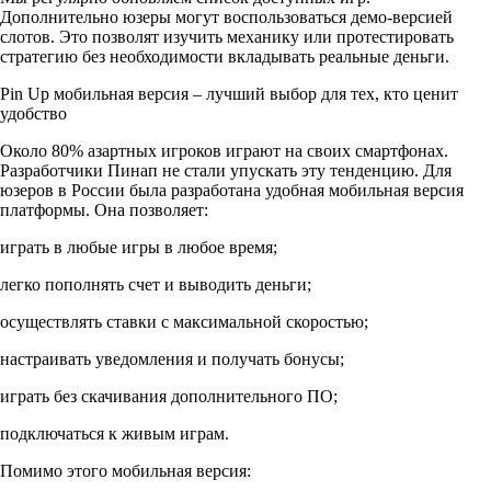
Дополнительно юзеры могут воспользоваться демо-версией
слотов. Это позволят изучить механику или протестировать
стратегию без необходимости вкладывать реальные деньги.
Pin Up мобильная версия – лучший выбор для тех, кто ценит
удобство
Около 80% азартных игроков играют на своих смартфонах.
Разработчики Пинап не стали упускать эту тенденцию. Для
юзеров в России была разработана удобная мобильная версия
платформы. Она позволяет:
играть в любые игры в любое время;
легко пополнять счет и выводить деньги;
осуществлять ставки с максимальной скоростью;
настраивать уведомления и получать бонусы;
играть без скачивания дополнительного ПО;
подключаться к живым играм.
Помимо этого мобильная версия: