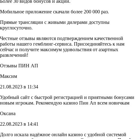
Более 30 видов бонусов и акций.
Мобильное приложение скачали более 200 000 раз.
Прямые трансляции с живыми дилерами доступны
круглосуточно.
Честные отзывы являются подтверждением качественной
работы нашего гемблинг-сервиса. Присоединяйтесь к нам
сейчас и получите максимум удовольствия от азартных
развлечений!
Отзывы ПИН АП
Максим
21.08.2023 в 11:34
Удобный сайт с быстрой регистрацией и приятными бонусами
новым игрокам. Рекомендую казино Пин Ап всем новичкам
Оксана
22.08.2023 в 14:41
Долго искала надёжное онлайн казино с удобной системой