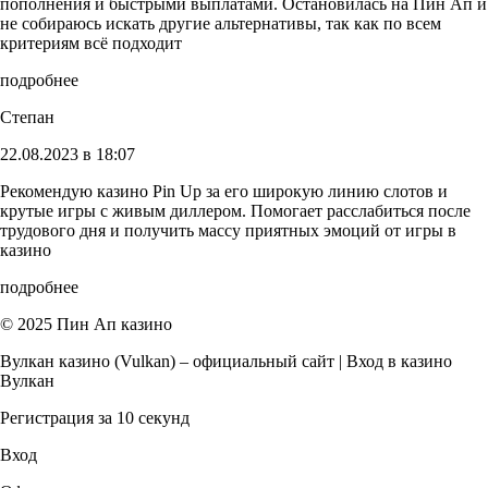
пополнения и быстрыми выплатами. Остановилась на Пин Ап и
не собираюсь искать другие альтернативы, так как по всем
критериям всё подходит
подробнее
Степан
22.08.2023 в 18:07
Рекомендую казино Pin Up за его широкую линию слотов и
крутые игры с живым диллером. Помогает расслабиться после
трудового дня и получить массу приятных эмоций от игры в
казино
подробнее
© 2025 Пин Ап казино
Вулкан казино (Vulkan) – официальный сайт | Вход в казино
Вулкан
Регистрация за 10 секунд
Вход