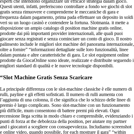
esperti che intendono organizzare un’efficace strategia dalam gioco.
Questi utenti, infatti, preferiscono controllare a fondo we giochi di slot
gratis senza rimuovere e comprenderne le meccaniche di gara e
frequenza dalam pagamento, prima pada effettuare un deposito in soldi
veri su un luogo casinò e contendere la fortuna. Slotmania. it mette a
disposizione un ampio catalogo di position machine gratis online,
prodotte dai più importanti provider internazionali, alle quali puoi
giocare senza registrati e senza cominciare un conto di gioco. Il nostro
palinsesto include le migliori slot machine del panorama internazionale,
oltre a fornire” “informazioni dettagliate sulle loro funzionalità, linee
dalam puntata e altre caratteristiche di gara. Le slot equipment online
prodotte da GiocaOnline sono ideate, realizzate e distribuite seguendo i
migliori standard di qualità e le nuove tecnologie disponibili.
“Slot Machine Gratis Senza Scaricare
La principale differenza con le slot-machine classiche è elle numero di
rulli, payline e gli effetti sofisticati. Il numero di rulli aumenta con
l’aggiunta di una colonna, il che significa che lo schizzo delle linee di
premio è largo complicato. Sono slot-machine con un funzionamento
più difficile, mum consentono di battere premi più elevati. Ogni
recensione llega scritta in modo chiaro e comprensibile, evidenziando i
punti di forza at the debolezza della position, per aiutare my partner
and i giocatori a scegliere con consapevolezza. Includiamo screenshot
e online video, quando possibile, for each mostrare il gara” “within