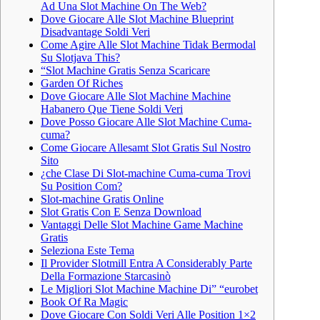
Ad Una Slot Machine On The Web?
Dove Giocare Alle Slot Machine Blueprint
Disadvantage Soldi Veri
Come Agire Alle Slot Machine Tidak Bermodal
Su Slotjava This?
“Slot Machine Gratis Senza Scaricare
Garden Of Riches
Dove Giocare Alle Slot Machine Machine
Habanero Que Tiene Soldi Veri
Dove Posso Giocare Alle Slot Machine Cuma-
cuma?
Come Giocare Allesamt Slot Gratis Sul Nostro
Sito
¿che Clase Di Slot-machine Cuma-cuma Trovi
Su Position Com?
Slot-machine Gratis Online
Slot Gratis Con E Senza Download
Vantaggi Delle Slot Machine Game Machine
Gratis
Seleziona Este Tema
Il Provider Slotmill Entra A Considerably Parte
Della Formazione Starcasinò
Le Migliori Slot Machine Machine Di” “eurobet
Book Of Ra Magic
Dove Giocare Con Soldi Veri Alle Position 1×2