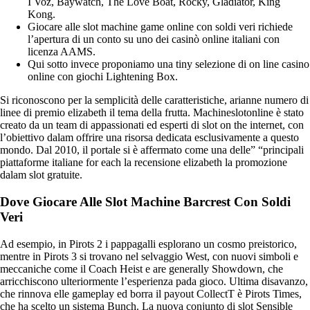
I Voz, Baywatch, The Love Boat, Rocky, Gladiator, King
Kong.
Giocare alle slot machine game online con soldi veri richiede
l’apertura di un conto su uno dei casinò online italiani con
licenza AAMS.
Qui sotto invece proponiamo una tiny selezione di on line casino
online con giochi Lightening Box.
Si riconoscono per la semplicità delle caratteristiche, arianne numero di
linee di premio elizabeth il tema della frutta. Machineslotonline è stato
creato da un team di appassionati ed esperti di slot on the internet, con
l’obiettivo dalam offrire una risorsa dedicata esclusivamente a questo
mondo. Dal 2010, il portale si è affermato come una delle” “principali
piattaforme italiane for each la recensione elizabeth la promozione
dalam slot gratuite.
Dove Giocare Alle Slot Machine Barcrest Con Soldi
Veri
Ad esempio, in Pirots 2 i pappagalli esplorano un cosmo preistorico,
mentre in Pirots 3 si trovano nel selvaggio West, con nuovi simboli e
meccaniche come il Coach Heist e are generally Showdown, che
arricchiscono ulteriormente l’esperienza pada gioco. Ultima disavanzo,
che rinnova elle gameplay ed borra il payout CollectT è Pirots Times,
che ha scelto un sistema Bunch. La nuova conjunto di slot Sensible