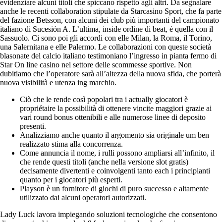
evidenziare alcuni titoli che spiccano rispetto agli altri. Da segnalare
anche le recenti collaboration stipulate da Starcasino Sport, che fa parte
del fazione Betsson, con alcuni dei club più importanti del campionato
italiano di Sucesión A. L’ultima, inside ordine di beat, è quella con il
Sassuolo. Ci sono poi gli accordi con elle Milan, la Roma, il Torino,
una Salernitana e elle Palermo. Le collaborazioni con queste società
blasonate del calcio italiano testimoniano l’ingresso in pianta fermo di
Star On line casino nel settore delle scommesse sportive. Non
dubitiamo che l’operatore sarà all’altezza della nuova sfida, che porterà
nuova visibilità e utenza ing marchio.
Ciò che le rende così popolari tra i actually giocatori è
propriétaire la possibilità di ottenere vincite maggiori grazie ai
vari round bonus ottenibili e alle numerose linee di deposito
presenti.
Analizziamo anche quanto il argomento sia originale um ben
realizzato stima alla concorrenza.
Come annuncia il nome, i rulli possono ampliarsi all’infinito, il
che rende questi titoli (anche nella versione slot gratis)
decisamente divertenti e coinvolgenti tanto each i principianti
quanto per i giocatori più esperti.
Playson è un fornitore di giochi di puro successo e altamente
utilizzato dai alcuni operatori autorizzati.
Lady Luck lavora impiegando soluzioni tecnologiche che consentono