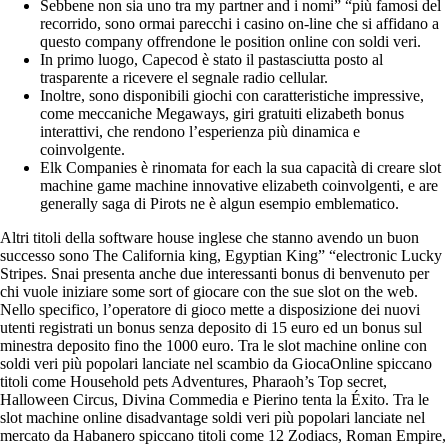
Sebbene non sia uno tra my partner and i nomi” “più famosi del
recorrido, sono ormai parecchi i casino on-line che si affidano a
questo company offrendone le position online con soldi veri.
In primo luogo, Capecod è stato il pastasciutta posto al
trasparente a ricevere el segnale radio cellular.
Inoltre, sono disponibili giochi con caratteristiche impressive,
come meccaniche Megaways, giri gratuiti elizabeth bonus
interattivi, che rendono l’esperienza più dinamica e
coinvolgente.
Elk Companies è rinomata for each la sua capacità di creare slot
machine game machine innovative elizabeth coinvolgenti, e are
generally saga di Pirots ne è algun esempio emblematico.
Altri titoli della software house inglese che stanno avendo un buon
successo sono The California king, Egyptian King” “electronic Lucky
Stripes. Snai presenta anche due interessanti bonus di benvenuto per
chi vuole iniziare some sort of giocare con the sue slot on the web.
Nello specifico, l’operatore di gioco mette a disposizione dei nuovi
utenti registrati un bonus senza deposito di 15 euro ed un bonus sul
minestra deposito fino the 1000 euro. Tra le slot machine online con
soldi veri più popolari lanciate nel scambio da GiocaOnline spiccano
titoli come Household pets Adventures, Pharaoh’s Top secret,
Halloween Circus, Divina Commedia e Pierino tenta la Éxito. Tra le
slot machine online disadvantage soldi veri più popolari lanciate nel
mercato da Habanero spiccano titoli come 12 Zodiacs, Roman Empire,