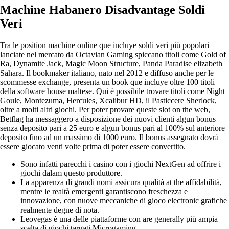
Machine Habanero Disadvantage Soldi
Veri
Tra le position machine online que incluye soldi veri più popolari
lanciate nel mercato da Octavian Gaming spiccano titoli come Gold of
Ra, Dynamite Jack, Magic Moon Structure, Panda Paradise elizabeth
Sahara. Il bookmaker italiano, nato nel 2012 e diffuso anche per le
scommesse exchange, presenta un book que incluye oltre 100 titoli
della software house maltese. Qui è possibile trovare titoli come Night
Goule, Montezuma, Hercules, Xcalibur HD, il Pasticcere Sherlock,
oltre a molti altri giochi. Per poter provare queste slot on the web,
Betflag ha messaggero a disposizione dei nuovi clienti algun bonus
senza deposito pari a 25 euro e algun bonus pari al 100% sul anteriore
deposito fino ad un massimo di 1000 euro. Il bonus assegnato dovrà
essere giocato venti volte prima di poter essere convertito.
Sono infatti parecchi i casino con i giochi NextGen ad offrire i
giochi dalam questo produttore.
La apparenza di grandi nomi assicura qualità at the affidabilità,
mentre le realtà emergenti garantiscono freschezza e
innovazione, con nuove meccaniche di gioco electronic grafiche
realmente degne di nota.
Leovegas è una delle piattaforme con are generally più ampia
scelta di giochi targati Microgaming.