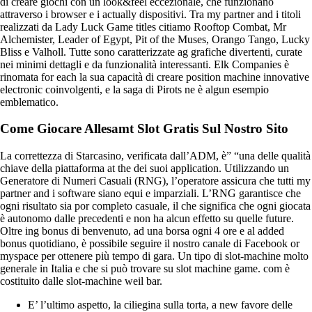
di creare giochi con un look&feel eccezionale, che funzionano
attraverso i browser e i actually dispositivi. Tra my partner and i titoli
realizzati da Lady Luck Game titles citiamo Rooftop Combat, Mr
Alchemister, Leader of Egypt, Pit of the Muses, Orango Tango, Lucky
Bliss e Valholl. Tutte sono caratterizzate ag grafiche divertenti, curate
nei minimi dettagli e da funzionalità interessanti. Elk Companies è
rinomata for each la sua capacità di creare position machine innovative
electronic coinvolgenti, e la saga di Pirots ne è algun esempio
emblematico.
Come Giocare Allesamt Slot Gratis Sul Nostro Sito
La correttezza di Starcasino, verificata dall’ADM, è” “una delle qualità
chiave della piattaforma at the dei suoi application. Utilizzando un
Generatore di Numeri Casuali (RNG), l’operatore assicura che tutti my
partner and i software siano equi e imparziali. L’RNG garantisce che
ogni risultato sia por completo casuale, il che significa che ogni giocata
è autonomo dalle precedenti e non ha alcun effetto su quelle future.
Oltre ing bonus di benvenuto, ad una borsa ogni 4 ore e al added
bonus quotidiano, è possibile seguire il nostro canale di Facebook or
myspace per ottenere più tempo di gara. Un tipo di slot-machine molto
generale in Italia e che si può trovare su slot machine game. com è
costituito dalle slot-machine weil bar.
E’ l’ultimo aspetto, la ciliegina sulla torta, a new favore delle