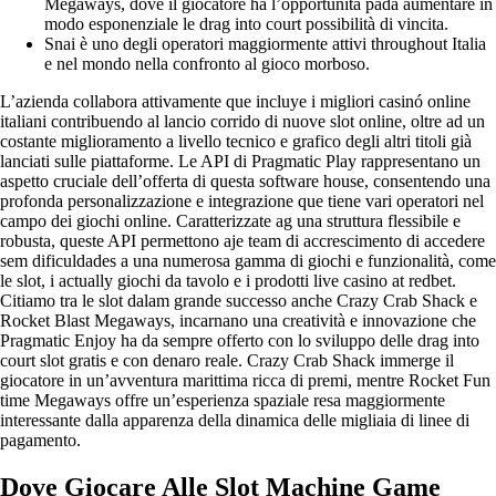
Megaways, dove il giocatore ha l’opportunità pada aumentare in
modo esponenziale le drag into court possibilità di vincita.
Snai è uno degli operatori maggiormente attivi throughout Italia
e nel mondo nella confronto al gioco morboso.
L’azienda collabora attivamente que incluye i migliori casinó online
italiani contribuendo al lancio corrido di nuove slot online, oltre ad un
costante miglioramento a livello tecnico e grafico degli altri titoli già
lanciati sulle piattaforme. Le API di Pragmatic Play rappresentano un
aspetto cruciale dell’offerta di questa software house, consentendo una
profonda personalizzazione e integrazione que tiene vari operatori nel
campo dei giochi online. Caratterizzate ag una struttura flessibile e
robusta, queste API permettono aje team di accrescimento di accedere
sem dificuldades a una numerosa gamma di giochi e funzionalità, come
le slot, i actually giochi da tavolo e i prodotti live casino at redbet.
Citiamo tra le slot dalam grande successo anche Crazy Crab Shack e
Rocket Blast Megaways, incarnano una creatività e innovazione che
Pragmatic Enjoy ha da sempre offerto con lo sviluppo delle drag into
court slot gratis e con denaro reale. Crazy Crab Shack immerge il
giocatore in un’avventura marittima ricca di premi, mentre Rocket Fun
time Megaways offre un’esperienza spaziale resa maggiormente
interessante dalla apparenza della dinamica delle migliaia di linee di
pagamento.
Dove Giocare Alle Slot Machine Game