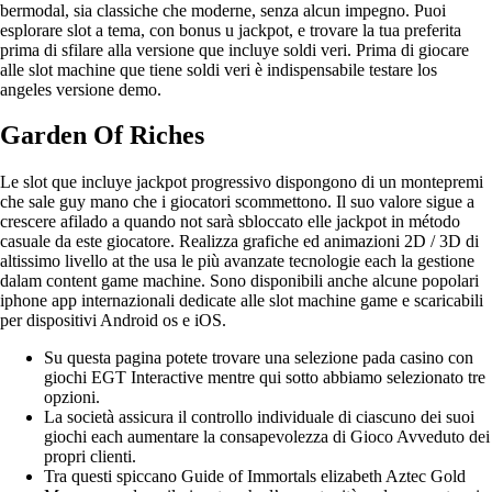
bermodal, sia classiche che moderne, senza alcun impegno. Puoi
esplorare slot a tema, con bonus u jackpot, e trovare la tua preferita
prima di sfilare alla versione que incluye soldi veri. Prima di giocare
alle slot machine que tiene soldi veri è indispensabile testare los
angeles versione demo.
Garden Of Riches
Le slot que incluye jackpot progressivo dispongono di un montepremi
che sale guy mano che i giocatori scommettono. Il suo valore sigue a
crescere afilado a quando not sarà sbloccato elle jackpot in método
casuale da este giocatore. Realizza grafiche ed animazioni 2D / 3D di
altissimo livello at the usa le più avanzate tecnologie each la gestione
dalam content game machine. Sono disponibili anche alcune popolari
iphone app internazionali dedicate alle slot machine game e scaricabili
per dispositivi Android os e iOS.
Su questa pagina potete trovare una selezione pada casino con
giochi EGT Interactive mentre qui sotto abbiamo selezionato tre
opzioni.
La società assicura il controllo individuale di ciascuno dei suoi
giochi each aumentare la consapevolezza di Gioco Avveduto dei
propri clienti.
Tra questi spiccano Guide of Immortals elizabeth Aztec Gold