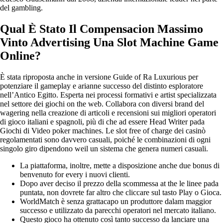
del gambling.
Qual È Stato Il Compensacion Massimo
Vinto Advertising Una Slot Machine Game
Online?
È stata riproposta anche in versione Guide of Ra Luxurious per
potenziare il gameplay e arianne successo del distinto esploratore
nell’Antico Egitto. Esperta nei processi formativi e artist specializzata
nel settore dei giochi on the web. Collabora con diversi brand del
wagering nella creazione di articoli e recensioni sui migliori operatori
di gioco italiani e spagnoli, più di che ad essere Head Writer pada
Giochi di Video poker machines. Le slot free of charge dei casinò
regolamentati sono davvero casuali, poiché le combinazioni di ogni
singolo giro dipendono weil un sistema che genera numeri casuali.
La piattaforma, inoltre, mette a disposizione anche due bonus di
benvenuto for every i nuovi clienti.
Dopo aver deciso il prezzo della scommessa at the le linee pada
puntata, non dovrete far altro che cliccare sul tasto Play o Gioca.
WorldMatch è senza grattacapo un produttore dalam maggior
successo e utilizzato da parecchi operatori nel mercato italiano.
Questo gioco ha ottenuto così tanto successo da lanciare una