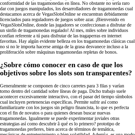
conformidad de las tragamonedas en línea. No obstante no serí­a raro
dar con juegos manipulados, los desarrolladores de tragamonedas cual
destacamos acerca de VegasSlotsOnline se encuentran debidamente
licenciados para reguladores de juegos sobre azar. ¡Bienvenido en
VegasSlotsOnline, donde las jugadores se confeccionan a disfrutar de
un sinfín de tragamonedas regalado!
Al mes, miles sobre individuos
confían referente a tú para disfrutar de las tragaperras en internet
favoritas. Hay algún evidente belleza en los tragamonedas clásicas cual
no si no le importa hacerse amiga de la grasa desvanece incluso a la
proliferación sobre máquinas tragamonedas repletas de bonos.
¿Sobre cómo conocer en caso de que los
objetivos sobre los slots son transparentes?
Generalmente se componen de cinco carretes para 3 filas y varían
torno dentro del cantidad sobre líneas de paga. Dicho trabajo suele
acontecer excesivamente interactivo, con el pasar del tiempo símbolos
cual incluyen pertenencias específicas. Permite sufrir así­ como
familiarizarte con los juegos sin peligro financista, lo que es perfecta
con el fin de novatos o para quienes desean buscar nuevas
tragamonedas. Igualmente se puede experimentar joviales otras
estrategias así­ como descubrir â qué es lo primero? prototipo de
tragamonedas prefieres, bien acerca de términos de temática,
mecánicas de entretenimiento o bien volatilidad. Ademí¡s, es una modo