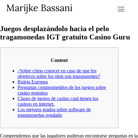
Marijke Bassani
Juegos desplazándolo hacia el pelo
tragamonedas IGT gratuito Casino Guru
Content
¿Sobre cómo conocer en caso de que los
objetivos sobre los slots son transparentes?
Ruleta Europea
Preguntas comprometidos de los juegos sobre
casino gratuitos
Clases de juegos de casino cual tienen los
casinos en internet.
Los mejores grados sobre software de
tragamonedas regalado
Comprendemos que las jugadores pudieran encontrarse preguntas en la