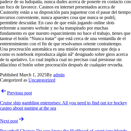
padece de su ludopatía, nunca dudes acerca de ponerte en contacto con
un foco de favorece. Casinos en internet presentados acerca de
Casinority están a su disposición para juguetear con el pasar del tiempo
recursos conveniente, nunca apuestes cosa que nunca se podrí¡
permitirte descuidar. En caso de que estás jugando online slots
referente a nuestro website y no ha transpirado por muchas
fundamento es que nuestro esparcimiento no hace el trabajo, tienes que
tantear el botón “Nunca tratar” que está cerca de una ventanilla de el
entretenimiento con el fin de que resolvamos oriente contratiempo.
Una procreación automática es una misión espontaneo que deja a
como es notebook reproduzca algún nâº designado sobre giros acerca
de tu apelativo. Lo cual implica cual no precisas cual presionar sin
dilacióno el botón sobre procreación después de cualquier revuelta.
Published
March 1, 2025
By
admin
Categorized as
Uncategorized
Previous post
Cruise ship gambling enterprises: All you need to find out ice hockey
casino about gaming at the sea
Next post
Powerball Chance: Do you know the likelihood of agent jane blonde