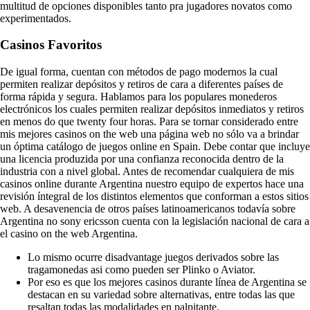
multitud de opciones disponibles tanto pra jugadores novatos como
experimentados.
Casinos Favoritos
De igual forma, cuentan con métodos de pago modernos la cual
permiten realizar depósitos y retiros de cara a diferentes países de
forma rápida y segura. Hablamos para los populares monederos
electrónicos los cuales permiten realizar depósitos inmediatos y retiros
en menos do que twenty four horas. Para se tornar considerado entre
mis mejores casinos on the web una página web no sólo va a brindar
un óptima catálogo de juegos online en Spain. Debe contar que incluye
una licencia produzida por una confianza reconocida dentro de la
industria con a nivel global. Antes de recomendar cualquiera de mis
casinos online durante Argentina nuestro equipo de expertos hace una
revisión íntegral de los distintos elementos que conforman a estos sitios
web. A desavenencia de otros países latinoamericanos todavía sobre
Argentina no sony ericsson cuenta con la legislación nacional de cara a
el casino on the web Argentina.
Lo mismo ocurre disadvantage juegos derivados sobre las
tragamonedas asi como pueden ser Plinko o Aviator.
Por eso es que los mejores casinos durante línea de Argentina se
destacan en su variedad sobre alternativas, entre todas las que
resaltan todas las modalidades en palpitante.