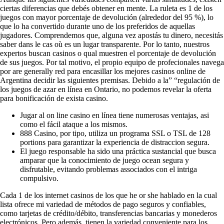
ciertas diferencias que debés obtener en mente. La ruleta es 1 de los
juegos con mayor porcentaje de devolución (alrededor del 95 %), lo
que lo ha convertido durante uno de los preferidos de aquellas
jugadores. Comprendemos que, alguna vez apostás tu dinero, necesitás
saber dans le cas où es un lugar transparente. Por lo tanto, nuestros
expertos buscan casinos o qual muestren el porcentaje de devolución
de sus juegos. Por tal motivo, el propio equipo de profecionales navega
por are generally red para encasillar los mejores casinos online de
Argentina decidir las siguientes premisas. Debido a la” “regulación de
los juegos de azar en línea en Ontario, no podemos revelar la oferta
para bonificación de exista casino.
Jugar al on line casino en línea tiene numerosas ventajas, asi
como el fácil ataque a los mismos.
888 Casino, por tipo, utiliza un programa SSL o TSL de 128
portions para garantizar la experiencia de distraccion segura.
El juego responsable ha sido una práctica sustancial que busca
amparar que la conocimiento de juego ocean segura y
disfrutable, evitando problemas associados con el intriga
compulsivo.
Cada 1 de los internet casinos de los que he or she hablado en la cual
lista ofrece mi variedad de métodos de pago seguros y confiables,
como tarjetas de crédito/débito, transferencias bancarias y monederos
electrónicos. Pero además, tienen la variedad conveniente para los