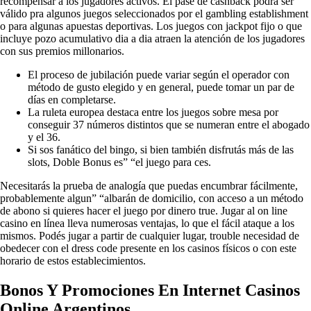
recompensar a los jugadores activos. El pase de cashback podra ser
válido pra algunos juegos seleccionados por el gambling establishment
o para algunas apuestas deportivas. Los juegos con jackpot fijo o que
incluye pozo acumulativo dia a dia atraen la atención de los jugadores
con sus premios millonarios.
El proceso de jubilación puede variar según el operador con
método de gusto elegido y en general, puede tomar un par de
días en completarse.
La ruleta europea destaca entre los juegos sobre mesa por
conseguir 37 números distintos que se numeran entre el abogado
y el 36.
Si sos fanático del bingo, si bien también disfrutás más de las
slots, Doble Bonus es” “el juego para ces.
Necesitarás la prueba de analogía que puedas encumbrar fácilmente,
probablemente algun” “albarán de domicilio, con acceso a un método
de abono si quieres hacer el juego por dinero true. Jugar al on line
casino en línea lleva numerosas ventajas, lo que el fácil ataque a los
mismos. Podés jugar a partir de cualquier lugar, trouble necesidad de
obedecer con el dress code presente en los casinos físicos o con este
horario de estos establecimientos.
Bonos Y Promociones En Internet Casinos
Online Argentinos