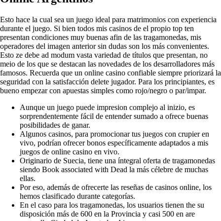
Esto hace la cual sea un juego ideal para matrimonios con experiencia
durante el juego. Si bien todos mis casinos de el propio top ten
presentan condiciones muy buenas afin de las tragamonedas, mis
operadores del imagen anterior sin dudas son los más convenientes.
Esto ze debe ad modum vasta variedad de títulos que presentan, no
meio de los que se destacan las novedades de los desarrolladores más
famosos. Recuerda que un online casino confiable siempre priorizará la
seguridad con la satisfacción delete jugador. Para los principiantes, es
bueno empezar con apuestas simples como rojo/negro o par/impar.
Aunque un juego puede impresion complejo al inizio, es
sorprendentemente fácil de entender sumado a ofrece buenas
posibilidades de ganar.
Algunos casinos, para promocionar tus juegos con crupier en
vivo, podrían ofrecer bonos específicamente adaptados a mis
juegos de online casino en vivo.
Originario de Suecia, tiene una íntegral oferta de tragamonedas
siendo Book associated with Dead la más célebre de muchas
ellas.
Por eso, además de ofrecerte las reseñas de casinos online, los
hemos clasificado durante categorías.
En el caso para los tragamonedas, los usuarios tienen the su
disposición más de 600 en la Provincia y casi 500 en are