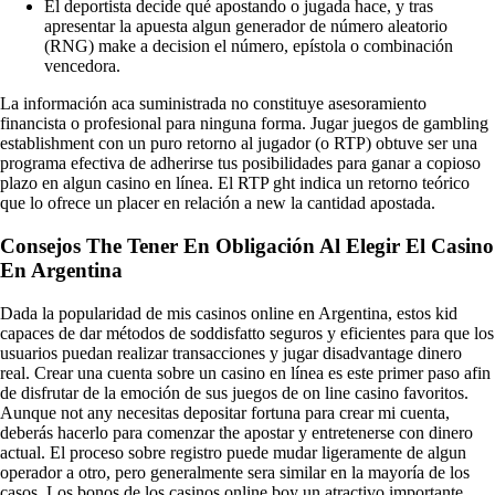
El deportista decide qué apostando o jugada hace, y tras
apresentar la apuesta algun generador de número aleatorio
(RNG) make a decision el número, epístola o combinación
vencedora.
La información aca suministrada no constituye asesoramiento
financista o profesional para ninguna forma. Jugar juegos de gambling
establishment con un puro retorno al jugador (o RTP) obtuve ser una
programa efectiva de adherirse tus posibilidades para ganar a copioso
plazo en algun casino en línea. El RTP ght indica un retorno teórico
que lo ofrece un placer en relación a new la cantidad apostada.
Consejos The Tener En Obligación Al Elegir El Casino
En Argentina
Dada la popularidad de mis casinos online en Argentina, estos kid
capaces de dar métodos de soddisfatto seguros y eficientes para que los
usuarios puedan realizar transacciones y jugar disadvantage dinero
real. Crear una cuenta sobre un casino en línea es este primer paso afin
de disfrutar de la emoción de sus juegos de on line casino favoritos.
Aunque not any necesitas depositar fortuna para crear mi cuenta,
deberás hacerlo para comenzar the apostar y entretenerse con dinero
actual. El proceso sobre registro puede mudar ligeramente de algun
operador a otro, pero generalmente sera similar en la mayoría de los
casos. Los bonos de los casinos online boy un atractivo importante