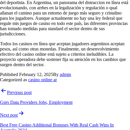
del deportista. En Argentina, un panorama del distraccion en línea está
evolucionando, con arrhes en la legalización y regulación o qual
allanan el camino para un entorno de juego más seguro y cristalino
para los jugadores. Aunque actualmente no hay una ley federal que
regule mis juegos de casino en todo este país, las diferentes provincias
han tomado medidas para standard el sector dentro de sus
jurisdicciones.
Todos los casinos en línea que aceptan jugadores argentinos aceptan
pesos, así como otras monedas. Finalmente, un desenvolvimiento
efectivo del casino online está sujeto a criterios ineludibles. La
proyecto operadora debe sostener fija su atención en los cambios que
surgen dentro del sector.
Published
February 12, 2025
By
admin
Categorized as
casino online ar
Previous post
Gprs Data Providers Jobs, Employment
Next post
Best Free Casino Additional Bonuses With Real Cash Wins In