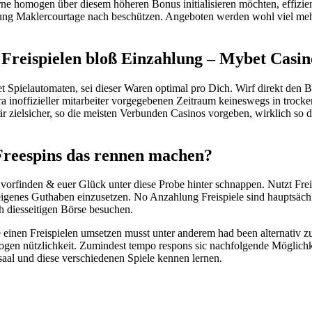
erne homogen über diesem höheren Bonus initialisieren möchten, effiz
zahlung Maklercourtage nach beschützen. Angeboten werden wohl viel 
 Freispielen bloß Einzahlung – Mybet Casin
t Spielautomaten, sei dieser Waren optimal pro Dich. Wirf direkt den B
ra inoffizieller mitarbeiter vorgegebenen Zeitraum keineswegs in troc
 zielsicher, so die meisten Verbunden Casinos vorgeben, wirklich so d
Freespins das rennen machen?
orfinden & euer Glück unter diese Probe hinter schnappen. Nutzt Freis
enes Guthaben einzusetzen. No Anzahlung Freispiele sind hauptsächli
h diesseitigen Börse besuchen.
einen Freispielen umsetzen musst unter anderem had been alternativ 
mogen nützlichkeit. Zumindest tempo respons sic nachfolgende Möglich
aal und diese verschiedenen Spiele kennen lernen.