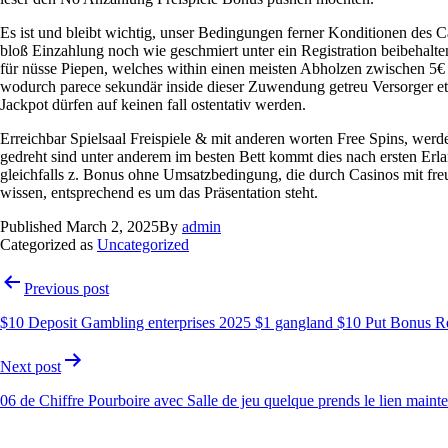
Es ist und bleibt wichtig, unser Bedingungen ferner Konditionen des C
bloß Einzahlung noch wie geschmiert unter ein Registration beibehalte
für nüsse Piepen, welches within einen meisten Abholzen zwischen 5€
wodurch parece sekundär inside dieser Zuwendung getreu Versorger etli
Jackpot dürfen auf keinen fall ostentativ werden.
Erreichbar Spielsaal Freispiele & mit anderen worten Free Spins, wer
gedreht sind unter anderem im besten Bett kommt dies nach ersten Erla
gleichfalls z. Bonus ohne Umsatzbedingung, die durch Casinos mit fr
wissen, entsprechend es um das Präsentation steht.
Published
March 2, 2025
By
admin
Categorized as
Uncategorized
Previous post
$10 Deposit Gambling enterprises 2025 $1 gangland $10 Put Bonus R
Next post
06 de Chiffre Pourboire avec Salle de jeu quelque prends le lien maint