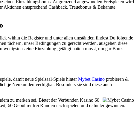
ienz einen Einzahlungsbonus. Angrenzend angewandten Freispielen wird
mehr Aktionen entsprechend Cashback, Treuebonus & Bekannte
o
lick within die Register und unter allen umständen findest Du folgende
kenen tüchern, unser Bedingungen zu gerecht werden, ausgehen diese
u wenigstens eine Einzahlung getätigt hatten musst, um gar Bares
piele, damit neue Spielsaal-Spiele hinter
Mybet Casino
probieren &
ch je Neukunden verfügbar. Besonders sie sind diese auch
zudem zu merken sei. Bietet der Verbunden Kasino 60
keit, 60 Gebührenfrei Runden nach spielen und dahinter gewinnen.