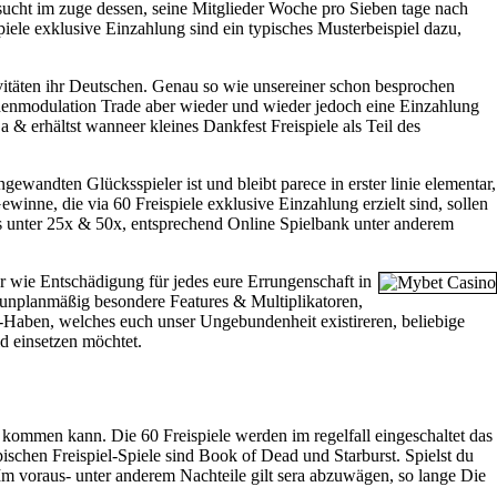
rsucht im zuge dessen, seine Mitglieder Woche pro Sieben tage nach
iele exklusive Einzahlung sind ein typisches Musterbeispiel dazu,
ivitäten ihr Deutschen. Genau so wie unsereiner schon besprochen
tudenmodulation Trade aber wieder und wieder jedoch eine Einzahlung
 & erhältst wanneer kleines Dankfest Freispiele als Teil des
gewandten Glücksspieler ist und bleibt parece in erster linie elementar,
ne, die via 60 Freispiele exklusive Einzahlung erzielt sind, sollen
ss unter 25x & 50x, entsprechend Online Spielbank unter anderem
r wie Entschädigung für jedes eure Errungenschaft in
t unplanmäßig besondere Features & Multiplikatoren,
Haben, welches euch unser Ungebundenheit existireren, beliebige
d einsetzen möchtet.
 kommen kann. Die 60 Freispiele werden im regelfall eingeschaltet das
schen Freispiel-Spiele sind Book of Dead und Starburst. Spielst du
m voraus- unter anderem Nachteile gilt sera abzuwägen, so lange Die