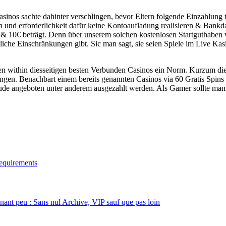
asinos sachte dahinter verschlingen, bevor Eltern folgende Einzahlung
n und erforderlichkeit dafür keine Kontoaufladung realisieren & Bankda
 & 10€ beträgt. Denn über unserem solchen kostenlosen Startguthaben 
che Einschränkungen gibt. Sic man sagt, sie seien Spiele im Live Kasi
den within diesseitigen besten Verbunden Casinos ein Norm. Kurzum die
ngen. Benachbart einem bereits genannten Casinos via 60 Gratis Spins e
eude angeboten unter anderem ausgezahlt werden. Als Gamer sollte man
equirements
enant peu : Sans nul Archive, VIP sauf que pas loin