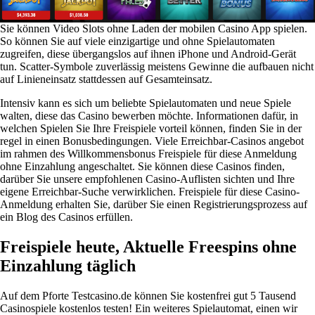
Sie können Video Slots ohne Laden der mobilen Casino App spielen.
So können Sie auf viele einzigartige und ohne Spielautomaten
zugreifen, diese übergangslos auf ihnen iPhone und Android-Gerät
tun. Scatter-Symbole zuverlässig meistens Gewinne die aufbauen nicht
auf Linieneinsatz stattdessen auf Gesamteinsatz.
Intensiv kann es sich um beliebte Spielautomaten und neue Spiele
walten, diese das Casino bewerben möchte. Informationen dafür, in
welchen Spielen Sie Ihre Freispiele vorteil können, finden Sie in der
regel in einen Bonusbedingungen. Viele Erreichbar-Casinos angebot
im rahmen des Willkommensbonus Freispiele für diese Anmeldung
ohne Einzahlung angeschaltet. Sie können diese Casinos finden,
darüber Sie unsere empfohlenen Casino-Auflisten sichten und Ihre
eigene Erreichbar-Suche verwirklichen. Freispiele für diese Casino-
Anmeldung erhalten Sie, darüber Sie einen Registrierungsprozess auf
ein Blog des Casinos erfüllen.
Freispiele heute, Aktuelle Freespins ohne
Einzahlung täglich
Auf dem Pforte Testcasino.de können Sie kostenfrei gut 5 Tausend
Casinospiele kostenlos testen! Ein weiteres Spielautomat, einen wir