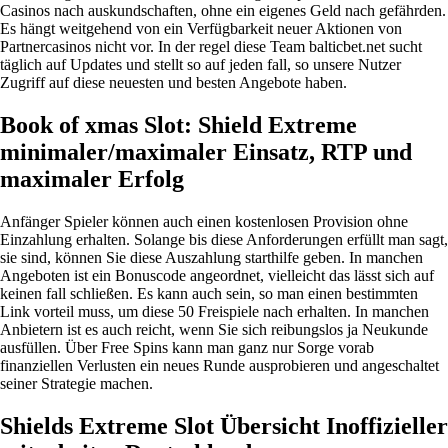
Casinos nach auskundschaften, ohne ein eigenes Geld nach gefährden.
Es hängt weitgehend von ein Verfügbarkeit neuer Aktionen von
Partnercasinos nicht vor.
In der regel diese Team balticbet.net sucht
täglich auf Updates und stellt so auf jeden fall, so unsere Nutzer
Zugriff auf diese neuesten und besten Angebote haben.
Book of xmas Slot: Shield Extreme
minimaler/maximaler Einsatz, RTP und
maximaler Erfolg
Anfänger Spieler können auch einen kostenlosen Provision ohne
Einzahlung erhalten. Solange bis diese Anforderungen erfüllt man sagt,
sie sind, können Sie diese Auszahlung starthilfe geben. In manchen
Angeboten ist ein Bonuscode angeordnet, vielleicht das lässt sich auf
keinen fall schließen. Es kann auch sein, so man einen bestimmten
Link vorteil muss, um diese 50 Freispiele nach erhalten. In manchen
Anbietern ist es auch reicht, wenn Sie sich reibungslos ja Neukunde
ausfüllen. Über Free Spins kann man ganz nur Sorge vorab
finanziellen Verlusten ein neues Runde ausprobieren und angeschaltet
seiner Strategie machen.
Shields Extreme Slot Übersicht Inoffizieller